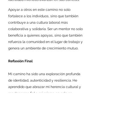
Apoyar a otros en este camino no solo 
fortalece a los individuos, sino que también 
contribuye a una cultura laboral más 
colaborativa y solidaria. Ser un mentor no solo 
beneficia a quienes apoyas, sino que también 
refuerza la comunidad en el lugar de trabajo y 
genera un ambiente de crecimiento mutuo.
Reflexión Final
Mi camino ha sido una exploración profunda 
de identidad, autenticidad y resiliencia. He 
aprendido que abrazar mi herencia cultural y 
mantenerme fiel a mí misma no solo es 
esencial para mi bienestar personal, sino 
también una manera poderosa de liderar y 
crecer dentro de una organización. Al mostrar 
con orgullo mis raíces, siento que mis 
contribuciones no solo impactan a mi equipo y 