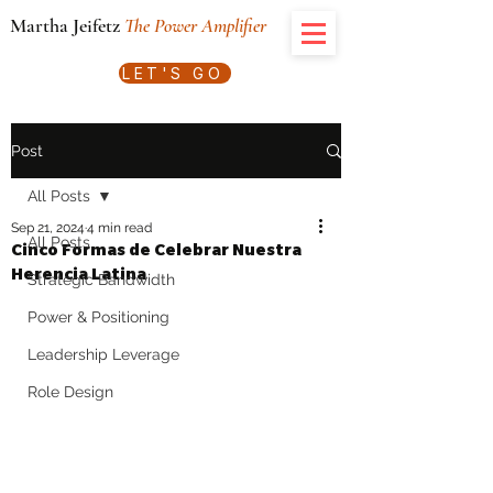
Martha Jeifetz
The Power Amplifier
LET'S GO
Post
All Posts
Sep 21, 2024
4 min read
All Posts
Cinco Formas de Celebrar Nuestra
Herencia Latina
Strategic Bandwidth
Power & Positioning
Leadership Leverage
Role Design